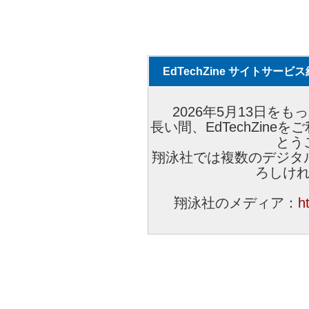
EdTechZine サイトサー
2026年5月13日をもっ
長い間、EdTechZin
とう
翔泳社では複数のデジタ
ろしけ
翔泳社のメディア：
h