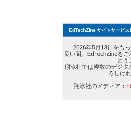
EdTechZine サイトサー
2026年5月13日をもっ
長い間、EdTechZin
とう
翔泳社では複数のデジタ
ろしけ
翔泳社のメディア：
h