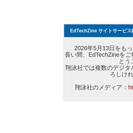
EdTechZine サイトサー
2026年5月13日をもっ
長い間、EdTechZin
とう
翔泳社では複数のデジタ
ろしけ
翔泳社のメディア：
h