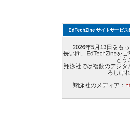
EdTechZine サイトサー
2026年5月13日をもっ
長い間、EdTechZin
とう
翔泳社では複数のデジタ
ろしけ
翔泳社のメディア：
h