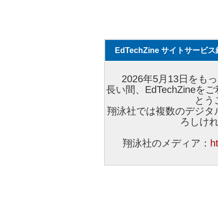
EdTechZine サイトサー
2026年5月13日をもっ
長い間、EdTechZin
とう
翔泳社では複数のデジタ
ろしけ
翔泳社のメディア：
h