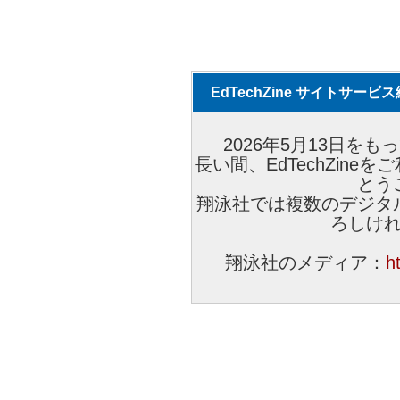
EdTechZine サイトサー
2026年5月13日をもっ
長い間、EdTechZin
とう
翔泳社では複数のデジタ
ろしけ
翔泳社のメディア：
h