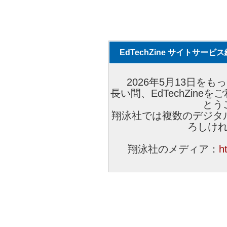
EdTechZine サイトサー
2026年5月13日をもっ
長い間、EdTechZin
とう
翔泳社では複数のデジタ
ろしけ
翔泳社のメディア：
h