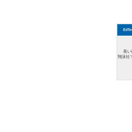
EdT
長い
翔泳社