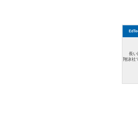
EdT
長い
翔泳社