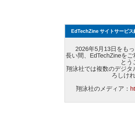
EdTechZine サイトサー
2026年5月13日をもっ
長い間、EdTechZin
とう
翔泳社では複数のデジタ
ろしけ
翔泳社のメディア：
h