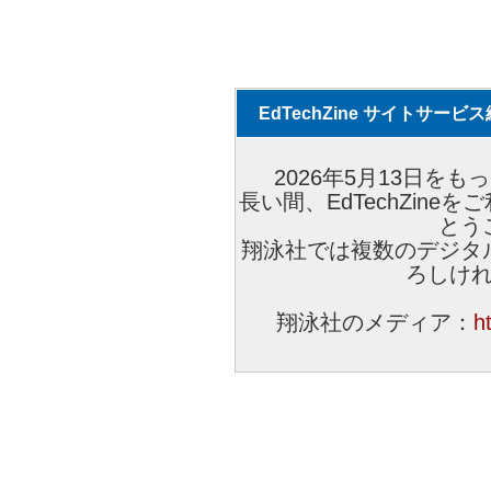
EdTechZine サイトサー
2026年5月13日をもっ
長い間、EdTechZin
とう
翔泳社では複数のデジタ
ろしけ
翔泳社のメディア：
h