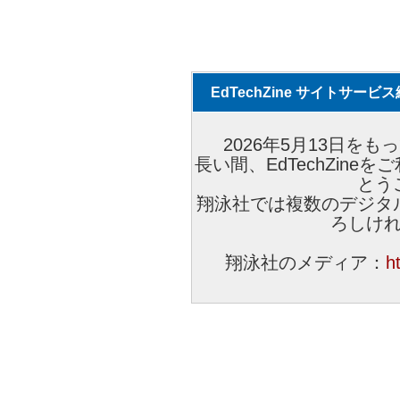
EdTechZine サイトサー
2026年5月13日をもっ
長い間、EdTechZin
とう
翔泳社では複数のデジタ
ろしけ
翔泳社のメディア：
h