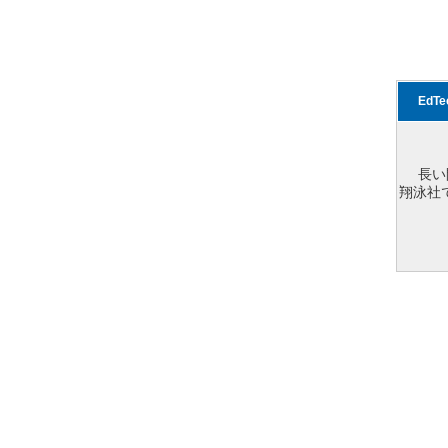
EdT
長い
翔泳社