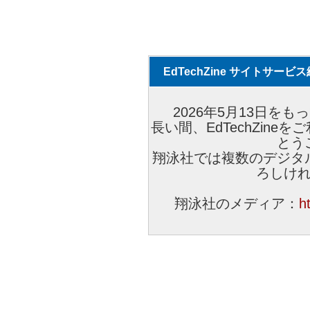
EdTechZine サイトサー
2026年5月13日をもっ
長い間、EdTechZin
とう
翔泳社では複数のデジタ
ろしけ
翔泳社のメディア：
h