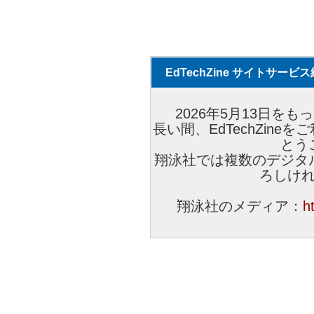
EdTechZine サイトサー
2026年5月13日をもっ
長い間、EdTechZin
とう
翔泳社では複数のデジタ
ろしけ
翔泳社のメディア：
h