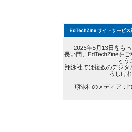
EdTechZine サイトサー
2026年5月13日をもっ
長い間、EdTechZin
とう
翔泳社では複数のデジタ
ろしけ
翔泳社のメディア：
h