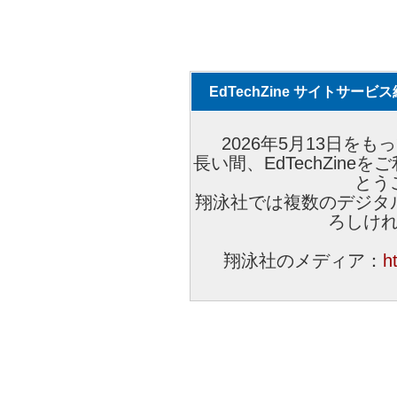
EdTechZine サイトサー
2026年5月13日をもっ
長い間、EdTechZin
とう
翔泳社では複数のデジタ
ろしけ
翔泳社のメディア：
h