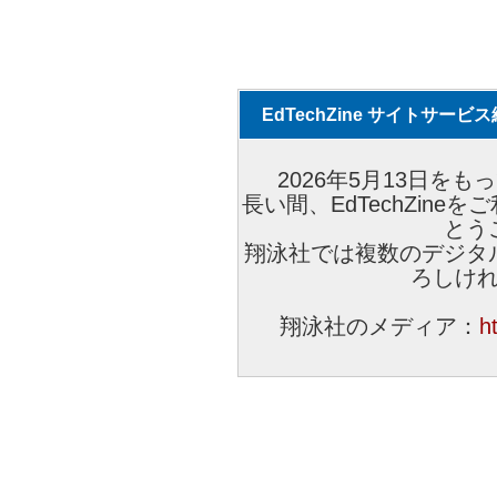
EdTechZine サイトサー
2026年5月13日をもっ
長い間、EdTechZin
とう
翔泳社では複数のデジタ
ろしけ
翔泳社のメディア：
h