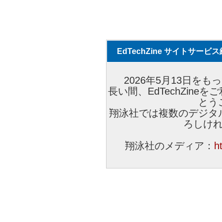
EdTechZine サイトサー
2026年5月13日をもっ
長い間、EdTechZin
とう
翔泳社では複数のデジタ
ろしけ
翔泳社のメディア：
h