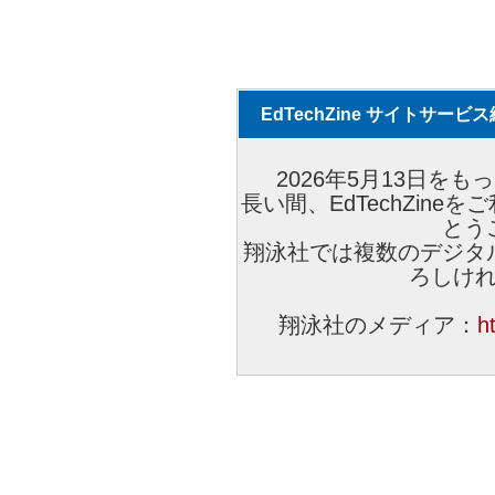
EdTechZine サイトサー
2026年5月13日をもっ
長い間、EdTechZin
とう
翔泳社では複数のデジタ
ろしけ
翔泳社のメディア：
h