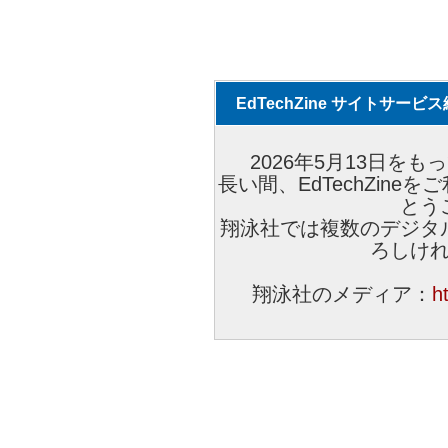
EdTechZine サイトサー
2026年5月13日をもっ
長い間、EdTechZin
とう
翔泳社では複数のデジタ
ろしけ
翔泳社のメディア：
h