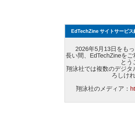
EdTechZine サイトサー
2026年5月13日をもっ
長い間、EdTechZin
とう
翔泳社では複数のデジタ
ろしけ
翔泳社のメディア：
h