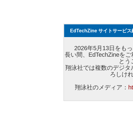
EdTechZine サイトサー
2026年5月13日をもっ
長い間、EdTechZin
とう
翔泳社では複数のデジタ
ろしけ
翔泳社のメディア：
h