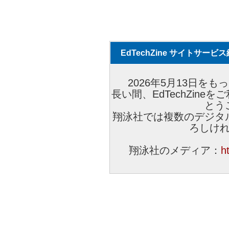
EdTechZine サイトサー
2026年5月13日をもっ
長い間、EdTechZin
とう
翔泳社では複数のデジタ
ろしけ
翔泳社のメディア：
h