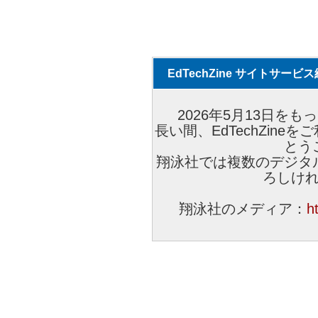
EdTechZine サイトサー
2026年5月13日をもっ
長い間、EdTechZin
とう
翔泳社では複数のデジタ
ろしけ
翔泳社のメディア：
h