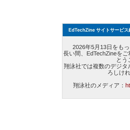
EdTechZine サイトサー
2026年5月13日をもっ
長い間、EdTechZin
とう
翔泳社では複数のデジタ
ろしけ
翔泳社のメディア：
h