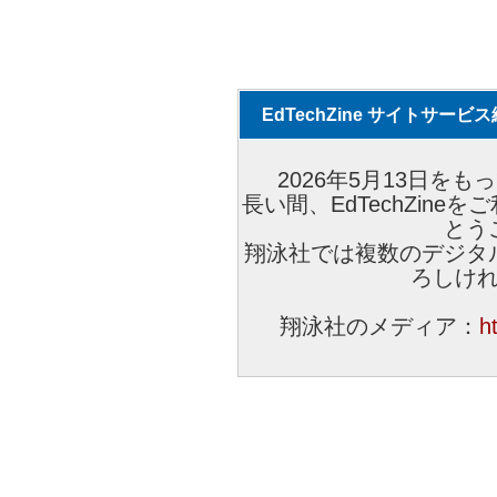
EdTechZine サイトサー
2026年5月13日をもっ
長い間、EdTechZin
とう
翔泳社では複数のデジタ
ろしけ
翔泳社のメディア：
h