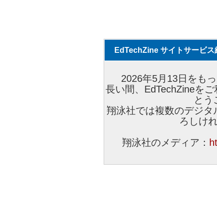
EdTechZine サイトサー
2026年5月13日をもっ
長い間、EdTechZin
とう
翔泳社では複数のデジタ
ろしけ
翔泳社のメディア：
h