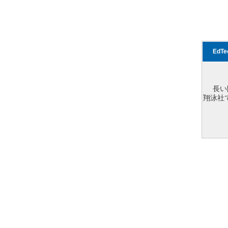
EdT
長い
翔泳社