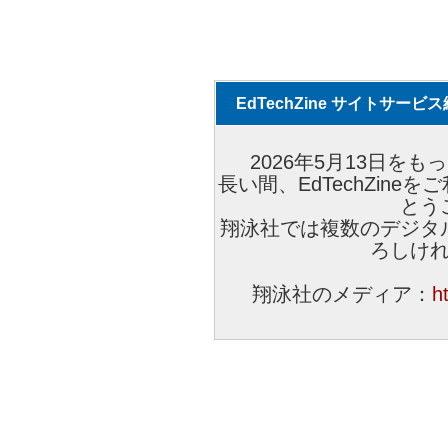
EdTechZine サイトサー
2026年5月13日をもっ
長い間、EdTechZin
とう
翔泳社では複数のデジタ
ろしけ
翔泳社のメディア：
h