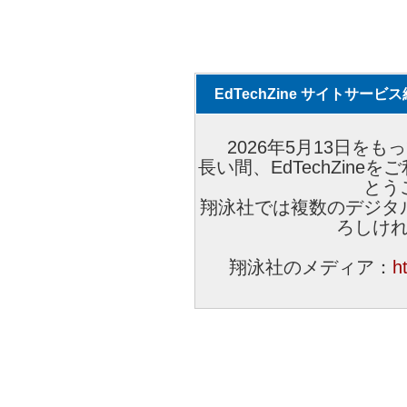
EdTechZine サイトサー
2026年5月13日をもっ
長い間、EdTechZin
とう
翔泳社では複数のデジタ
ろしけ
翔泳社のメディア：
h