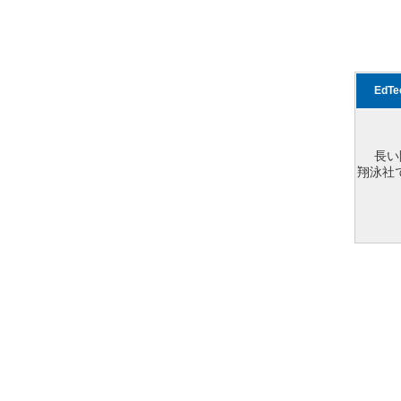
EdT
長い
翔泳社