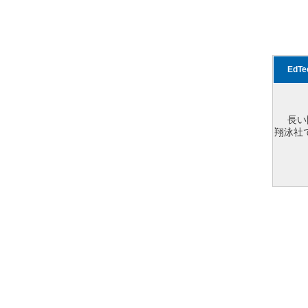
EdT
長い
翔泳社