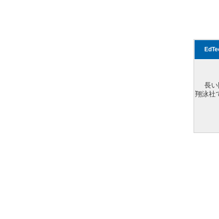
EdT
長い
翔泳社