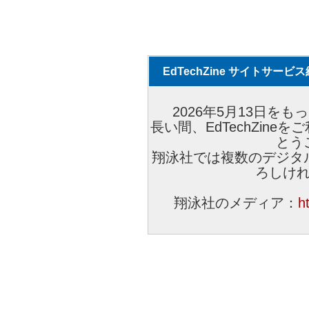
EdTechZine サイトサー
2026年5月13日をもっ
長い間、EdTechZin
とう
翔泳社では複数のデジタ
ろしけ
翔泳社のメディア：
h