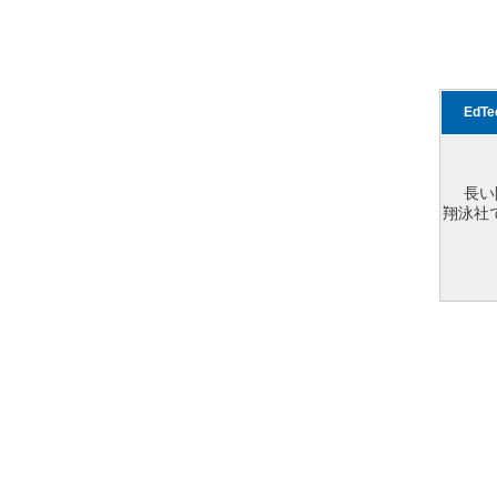
EdT
長い
翔泳社