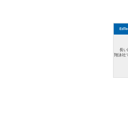
EdT
長い
翔泳社