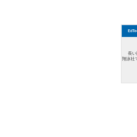
EdT
長い
翔泳社