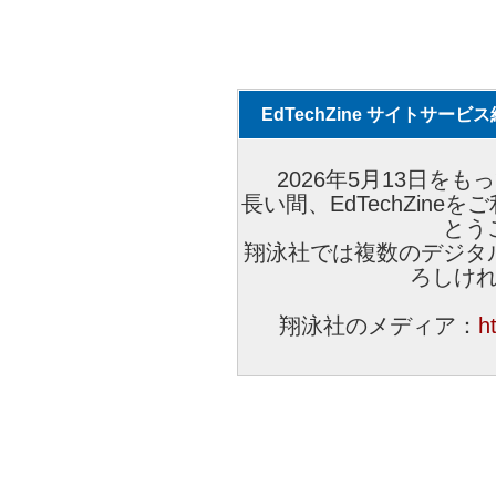
EdTechZine サイトサー
2026年5月13日をもっ
長い間、EdTechZin
とう
翔泳社では複数のデジタ
ろしけ
翔泳社のメディア：
h