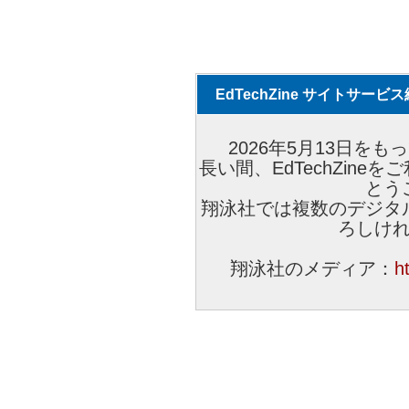
EdTechZine サイトサー
2026年5月13日をもっ
長い間、EdTechZin
とう
翔泳社では複数のデジタ
ろしけ
翔泳社のメディア：
h