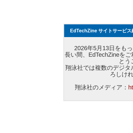
EdTechZine サイトサー
2026年5月13日をもっ
長い間、EdTechZin
とう
翔泳社では複数のデジタ
ろしけ
翔泳社のメディア：
h