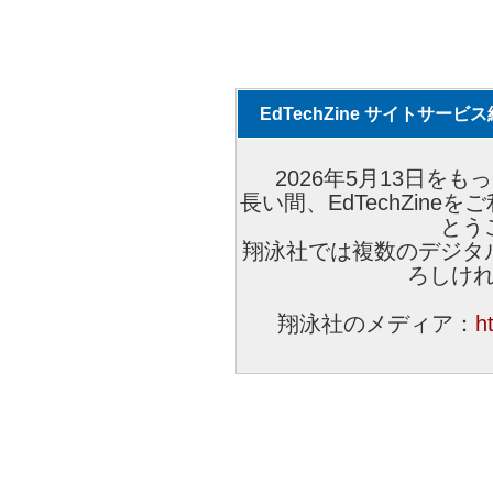
EdTechZine サイトサー
2026年5月13日をもっ
長い間、EdTechZin
とう
翔泳社では複数のデジタ
ろしけ
翔泳社のメディア：
h