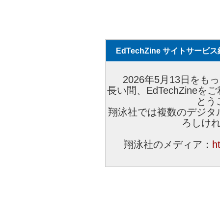
EdTechZine サイトサー
2026年5月13日をもっ
長い間、EdTechZin
とう
翔泳社では複数のデジタ
ろしけ
翔泳社のメディア：
h