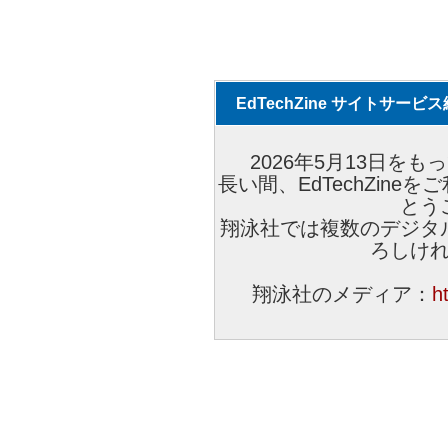
EdTechZine サイトサー
2026年5月13日をもっ
長い間、EdTechZin
とう
翔泳社では複数のデジタ
ろしけ
翔泳社のメディア：
h