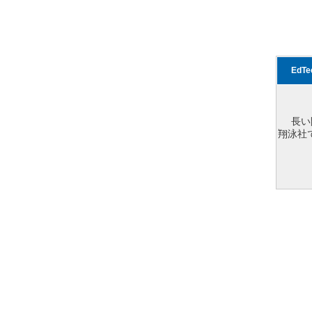
EdT
長い
翔泳社