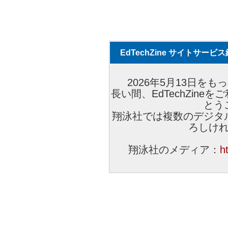
EdTechZine サイトサー
2026年5月13日をもっ
長い間、EdTechZin
とう
翔泳社では複数のデジタ
ろしけ
翔泳社のメディア：
h