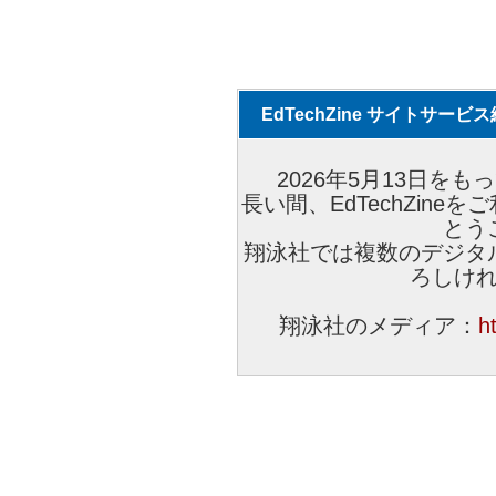
EdTechZine サイトサー
2026年5月13日をもっ
長い間、EdTechZin
とう
翔泳社では複数のデジタ
ろしけ
翔泳社のメディア：
h