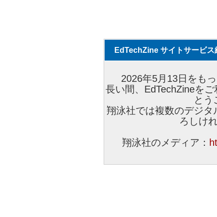
EdTechZine サイトサー
2026年5月13日をもっ
長い間、EdTechZin
とう
翔泳社では複数のデジタ
ろしけ
翔泳社のメディア：
h