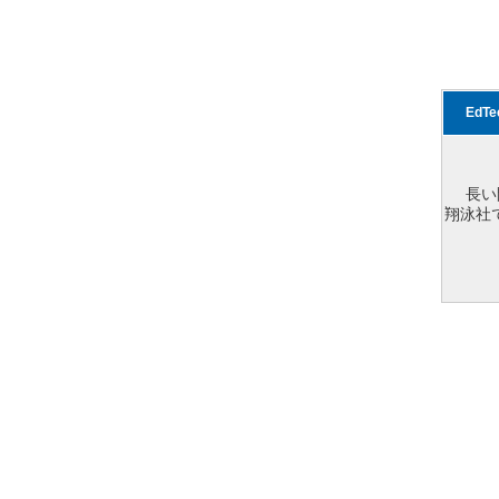
EdT
長い
翔泳社