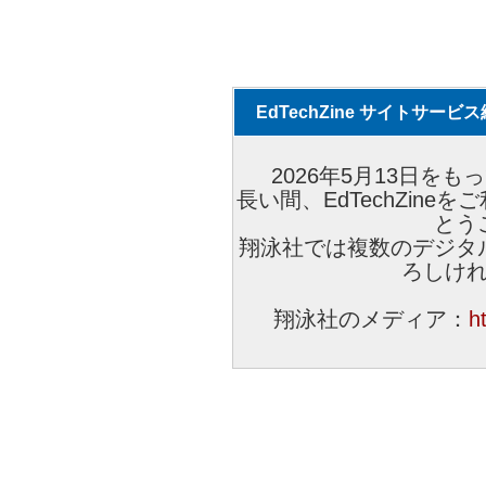
EdTechZine サイトサー
2026年5月13日をもっ
長い間、EdTechZin
とう
翔泳社では複数のデジタ
ろしけ
翔泳社のメディア：
h